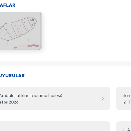
AFLAR
DUYURULAR
(Ambalaj atıkları toplama İhalesi)
ilan
stos 2026
21 
iLA