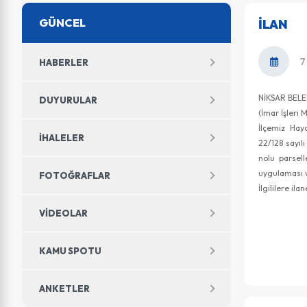
GÜNCEL
İLAN
7
HABERLER
NİKSAR BEL
DUYURULAR
(İmar İşleri
İlçemiz Hay
İHALELER
22/128 sayıl
nolu parsel
uygulaması v
FOTOĞRAFLAR
İlgililere ila
VIDEOLAR
KAMU SPOTU
ANKETLER