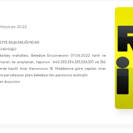
 Haziran 2022
EDİYE BAŞKANLIĞI’NDAN
 Müdürlüğü)
darbey mahallesi, Belediye Encümeninin 07.06.2022 tarih ve
ı kararı ile onaylanan, tapunun 440,533,534,535,536,537 ve 552
lerde kayıtlı İmar Kanununun 18. Maddesine göre yapılan imar
e parselasyon planı belediye ilan panosuna asılmıştır.
nen duyurulur.