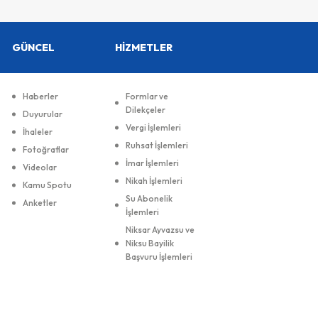
GÜNCEL
HİZMETLER
Haberler
Formlar ve
Dilekçeler
Duyurular
Vergi İşlemleri
İhaleler
Ruhsat İşlemleri
Fotoğraflar
İmar İşlemleri
Videolar
Nikah İşlemleri
Kamu Spotu
Su Abonelik
Anketler
İşlemleri
Niksar Ayvazsu ve
Niksu Bayilik
Başvuru İşlemleri