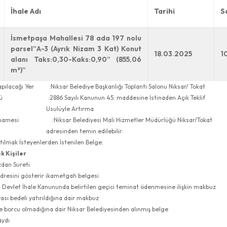
İhale Adı
Tarihi
S
İsmetpaşa Mahallesi 78 ada 197 nolu
parsel”
A-3
(
Ayrık Nizam 3 Kat
)
Konut
18.03.2025
1
alanı Taks:0,30-Kaks:0,90”
(855,06
m²)”
Yapılacağı Yer :Niksar Belediye Başkanlığı Toplantı Salonu Niksar/ Tokat
sulü :2886 Sayılı Kanunun 45. maddesine İstinaden Açık Teklif
üyle Artırma
rtnamesi :Niksar Belediyesi Mali Hizmetler Müdürlüğü Niksar/Tokat
nden temin edilebilir.
atılmak İsteyenlerden İstenilen Belge:
k Kişiler
dan Sureti
adresini gösterir ikametgah belgesi
lı Devlet İhale Kanununda belirtilen geçici teminat ödenmesine ilişkin makbuz
ası bedeli yatırıldığına dair makbuz
e borcu olmadığına dair Niksar Belediyesinden alınmış belge
kaydı