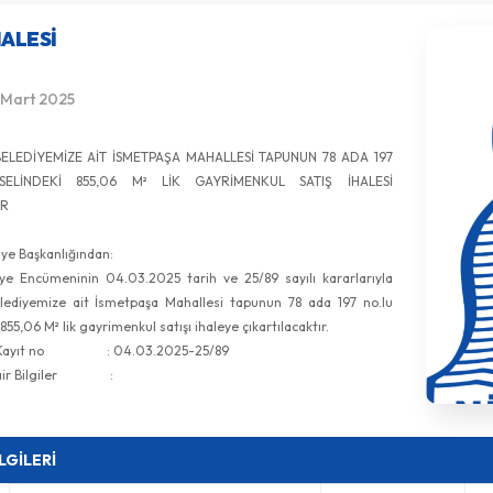
HALESI
 Mart 2025
BELEDİYEMİZE AİT İSMETPAŞA MAHALLESİ TAPUNUN 78 ADA 197
SELİNDEKİ 855,06 M² LİK GAYRİMENKUL SATIŞ İHALESİ
IR
iye Başkanlığından:
ncümeninin 04.03.2025 tarih ve 25/89 sayılı kararlarıyla
elediyemize ait İsmetpaşa Mahallesi tapunun 78 ada 197 no.lu
855,06 M² lik gayrimenkul satışı ihaleye çıkartılacaktır.
n Kayıt no : 04.03.2025-25/89
 Dair Bilgiler :
İLGİLERİ