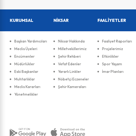
KURUMSAL
NİKSAR
FAALİYETLER
Başkan Yardımcıları
Niksar Hakkında
Faaliyet Raporları
Meclis Üyeleri
Milletvekillerimiz
Projelerimiz
Encümenler
Şehir Rehberi
Etkinlikler
Müdürlükler
Vefat Edenler
Spor Yaşam
Eski Başkanlar
Yararlı Linkler
İmar Planları
Muhtarlıklar
Nöbetçi Eczeneler
Meclis Kararları
Şehir Kameraları
Yönetmelikler