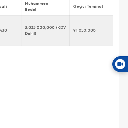
Muhammen
aati
Geçici Teminat
Bedel
3.035.000,00₺ (KDV
0:30
91.050,00₺
Dahil)