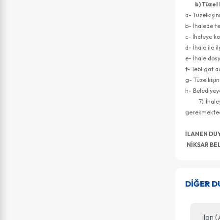
b) Tüzel 
a- Tüzelkişi
b- İhalede te
c- İhaleye ka
d- İhale ile 
e- İhale dos
f- Tebligat 
g- Tüzelkişin
h- Belediyey
7) İhaleye k
gerekmekted
İLANEN 
NİKSAR BE
DİĞER 
ilan 