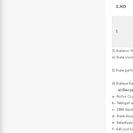
S.NO
1
3) İhalenin 
4) İhale U
Usul
5) İhale Şa
adresi
6) İhaleye K
a) Gerçe
a- Nüfus Cüz
b- Tebligat 
c- 2886 Sayı
d- İhale dosy
e- Belediyey
f- Adli sicil 