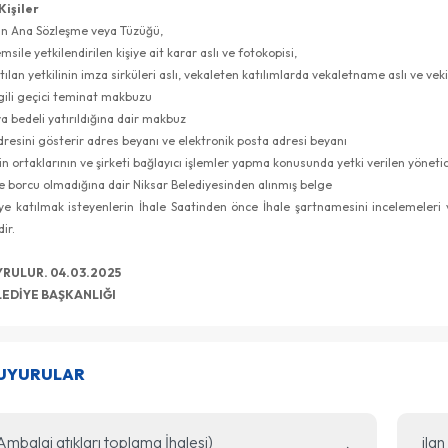
Kişiler
nin Ana Sözleşme veya Tüzüğü,
msile yetkilendirilen kişiye ait karar aslı ve fotokopisi,
tılan yetkilinin imza sirküleri aslı, vekaleten katılımlarda vekaletname aslı ve vekil 
ilgili geçici teminat makbuzu
ya bedeli yatırıldığına dair makbuz
adresini gösterir adres beyanı ve elektronik posta adresi beyanı
in ortaklarının ve şirketi bağlayıcı işlemler yapma konusunda yetki verilen yönetici
e borcu olmadığına dair Niksar Belediyesinden alınmış belge
atılmak isteyenlerin İhale Saatinden önce İhale şartnamesini incelemeleri ve 
ir.
DUYRULUR. 04.03.2025
LEDİYE BAŞKANLIĞI
DUYURULAR
(Ambalaj atıkları toplama İhalesi)
ilan