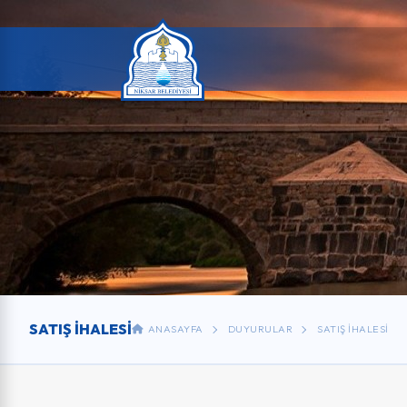
SATIŞ İHALESI
ANASAYFA
DUYURULAR
SATIŞ İHALESI