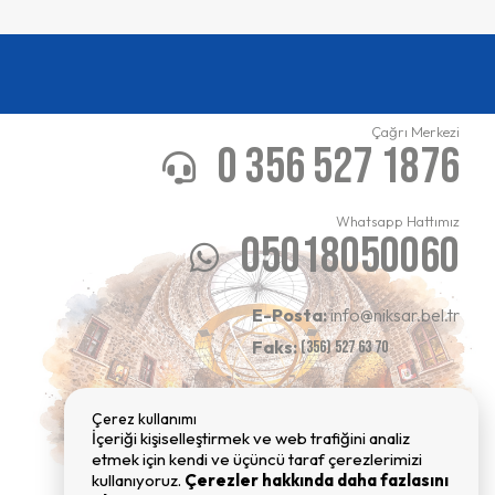
Çağrı Merkezi
0 356 527 1876
Whatsapp Hattımız
05018050060
E-Posta:
info@niksar.bel.tr
Faks:
(356) 527 63 70
Çerez kullanımı
İçeriği kişiselleştirmek ve web trafiğini analiz
etmek için kendi ve üçüncü taraf çerezlerimizi
kullanıyoruz.
Çerezler hakkında daha fazlasını