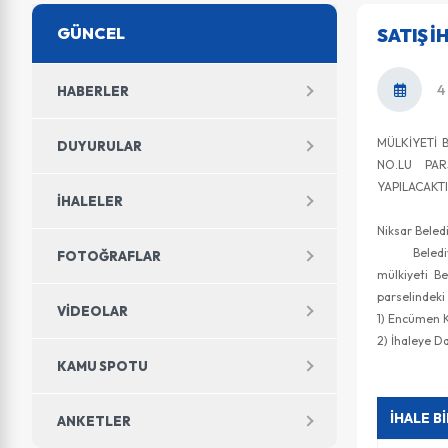
GÜNCEL
SATIŞ İ
4
HABERLER
MÜLKİYETİ 
DUYURULAR
NO.LU PAR
YAPILACAKT
İHALELER
Niksar Beled
Belediye E
FOTOĞRAFLAR
mülkiyeti B
parselindeki 
VIDEOLAR
1) Encüme
2) İhaleye
KAMU SPOTU
İHALE B
ANKETLER