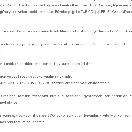
ğer APOSTİL yoksa ise bu belgeleri kendi ülkesindeki Türk Büyükelçiliğine veya 
'na yada Ankara'daki kendi ülke Büyükelçiliği ile TÜRK DIŞİŞLERİ BAKANLIĞI'na 
ih ve saati, başvuru sonrasında Nikah Memuru tarafından çiftlerin istediği tarih
esi almak isteyen kişiler; yukarıdaki evrakları tamamladığında resmi ikamet 
r
r alındıkları tarihlerden itibaren
6
ay süre ile geçerlidir.
 gün ve saat rezervasyonu yapılmamaktadır.
şvuru 08:00-12:00-13:00-17:00 saatleri arasında yapılabilmektedir.
sırasında taraflar fotoğraflı nüfus cüzdanlarını göstermek zorundadırlar.F
abul etmez.
 kesinleşmesinden itibaren 300 günü dolmayan bayanların Aile Mahkemesinde
asında terslim edilecektir.