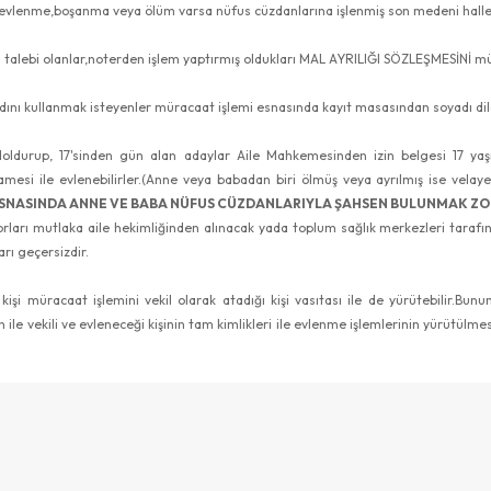
vlenme,boşanma veya ölüm varsa nüfus cüzdanlarına işlenmiş son medeni haller
ı talebi olanlar,noterden işlem yaptırmış oldukları MAL AYRILIĞI SÖZLEŞMESİNİ müra
adını kullanmak isteyenler müracaat işlemi esnasında kayıt masasından soyadı di
 doldurup, 17'sinden gün alan adaylar Aile Mahkemesinden izin belgesi 17 yaş
esi ile evlenebilirler.(Anne veya babadan biri ölmüş veya ayrılmış ise velayet
SNASINDA ANNE VE BABA NÜFUS CÜZDANLARIYLA ŞAHSEN BULUNMAK Z
orları mutlaka aile hekimliğinden alınacak yada toplum sağlık merkezleri tarafında
arı geçersizdir.
kişi müracaat işlemini vekil olarak atadığı kişi vasıtası ile de yürütebilir.
 ile vekili ve evleneceği kişinin tam kimlikleri ile evlenme işlemlerinin yürütülmes