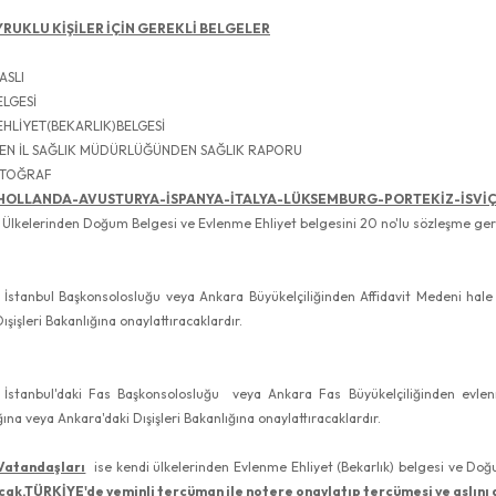
RUKLU KİŞİLER İÇİN GEREKLİ BELGELER
ASLI
ELGESİ
EHLİYET(BEKARLIK)BELGESİ
EN İL SAĞLIK MÜDÜRLÜĞÜNDEN SAĞLIK RAPORU
OTOĞRAF
OLLANDA-AVUSTURYA-İSPANYA-İTALYA-LÜKSEMBURG-PORTEKİZ-İSVİ
 Ülkelerinden Doğum Belgesi ve Evlenme Ehliyet belgesini 20 no'lu sözleşme gereğ
 İstanbul Başkonsolosluğu veya Ankara Büyükelçiliğinden Affidavit Medeni hale 
şişleri Bakanlığına onaylattıracaklardır.
ı İstanbul'daki Fas Başkonsolosluğu veya Ankara Fas Büyükelçiliğinden evlenm
na veya Ankara'daki Dışişleri Bakanlığına onaylattıracaklardır.
Vatandaşları
ise kendi ülkelerinden Evlenme Ehliyet (Bekarlık) belgesi ve Do
acak,TÜRKİYE'de yeminli tercüman ile notere onaylatıp tercümesi ve aslını 