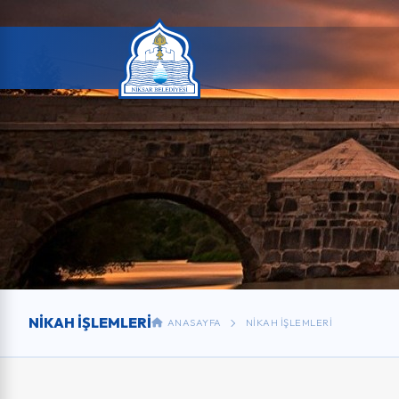
NIKAH İŞLEMLERI
ANASAYFA
NIKAH İŞLEMLERI