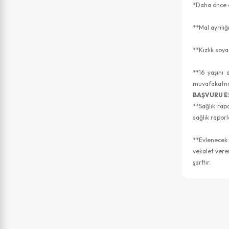
*Daha önce e
**Mal ayrılığ
**Kızlık soy
**16 yaşını
muvafakatnam
BAŞVURU E
**Sağlık rap
sağlık raporl
**Evlenecek 
vekalet veren
şarttır.