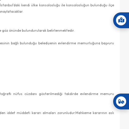
İstanbul'daki kendi ülke konsolosluğu ile konsolosluğun bulunduğu ilçe
onaylatacaklar.
 de göz önünde bulundurularak belirlenmektedir.
adresinin bağlı bulunduğu belediyenin evlendirme memurluğuna başvuru
otoğraflı nüfus cüzdanı gösterilmediği takdirde evlendirme memuru
n iddet müddeti kararı almaları zorunludur.Mahkeme kararının aslı