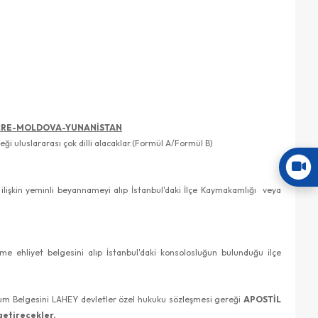
ÇRE-MOLDOVA-YUNANİSTAN
i uluslararası çok dilli alacaklar.(Formül A/Formül B)
ilişkin yeminli beyannameyi alıp İstanbul'daki İlçe Kaymakamlığı veya
e ehliyet belgesini alıp İstanbul'daki konsolosluğun bulunduğu ilçe
ğum Belgesini LAHEY devletler özel hukuku sözleşmesi gereği
APOSTİL
getirecekler.