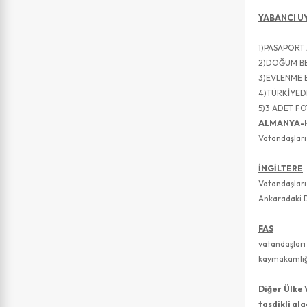
YABANCI UY
1)PASAPORT 
2)DOĞUM B
3)EVLENME 
4)TÜRKİYED
5)3 ADET F
ALMANYA-H
Vatandaşları
İNGİLTERE
Vatandaşları
Ankaradaki Dı
FAS
vatandaşlar
kaymakamlığı
Diğer Ülke 
tasdikli al