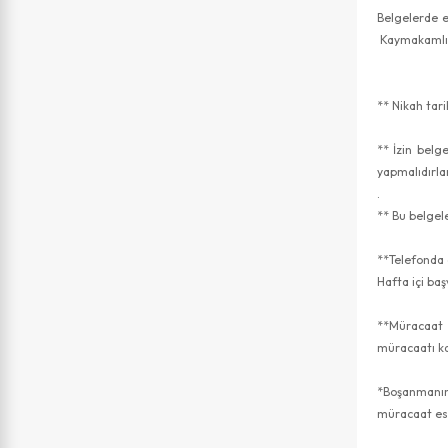
Belgelerde e
Kaymakamlığı
** Nikah tar
** İzin belg
yapmalıdırla
.
** Bu belgele
**Telefonda
Hafta içi ba
**Müracaat 
müracaatı k
*Boşanmanın
müracaat esn