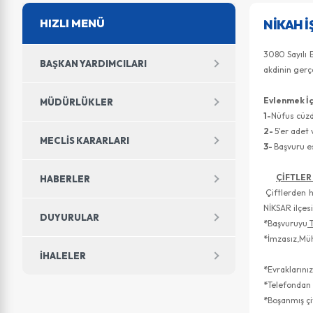
HIZLI MENÜ
NIKAH İ
3080 Sayılı 
BAŞKAN YARDIMCILARI
akdinin gerç
Evlenmek İç
MÜDÜRLÜKLER
1-
Nüfus cüzd
2-
5'er adet 
MECLIS KARARLARI
3-
Başvuru e
ÇİFTLER
HABERLER
Çiftlerden h
NİKSAR ilçesi
DUYURULAR
*
Başvuruyu
T
*
İmzasız,Müh
İHALELER
*
Evraklarınız
*
Telefondan
*
Boşanmış çi