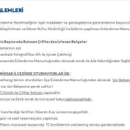
ŞLEMLERI
Evlenme Yönetmeliğinin ilgili maddeleri ve genelgelerine göre evlenme başvurul
ekleştirilmesi ve Niksar Nüfus Müdürlüğü'ne bildirim yapılması Evlendirme Mem
in Başvuruda Bulunan Çiftlerden İstenen Belgeler
anlarının aslı
vesikalık fotoğraf(Son Altı Ay İçinde Çekilmiş)
snasında Evlendirme Memurluğundan alınacak evrak ile Aile Hekimliğinden Sağlık
 NİKSAR İLÇESİNDE OTURMUYORLAR İSE
;
erhangi birinin oturdukları İlçe Evlendirme Memurluğundan alınacak
İzin Belge
 ise; İzin Belgesine gerek yoktur.)
C Kimlik ile Çiftler Şahsen
yapacaktır.
ürsüz ve Eksik evrak ile müracaat kabul
edilmemektedir.
 hazırlandığı tarihten itibaren 6 ay süresince geçerlidir.
 gün ve saat rezervasyonu yapılmaz.
ftlerin müracaat esnasında TC kimliklerinin yenilenmiş olması gerekmektedir.