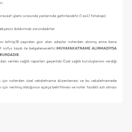
i .
caat işlemi sırasında yanlarında getirilecektir.(1 asıl,1 fotokopi)
lekçesini doldurmak zorundadırlar .
ını bitirip,18 yaşından gün alan adaylar noterden alınmış anne bana
 nüfus kaydı ile belgelenecektir.)
MUVAFAKATNAME ALINMADIYSA
ORUNDADIR.
n verilen sağlık raporları geçerlidir.Özel sağlık kuruluşlarının verdiği
Bunun için noterden özel vekaletname düzenlemesi ve bu vekaletnamede
i için verilmiş olduğunun açıkça belirtilmesi ve noter tasdikli aslı olması