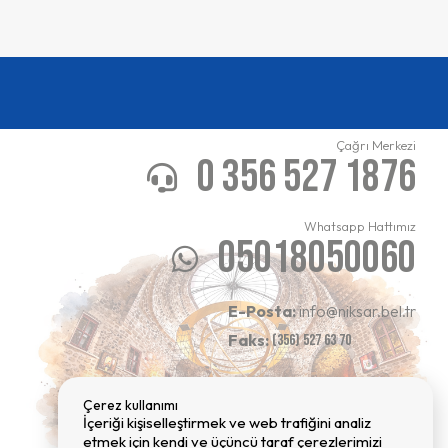
Çağrı Merkezi
0 356 527 1876
Whatsapp Hattımız
05018050060
E-Posta:
info@niksar.bel.tr
Faks:
(356) 527 63 70
Çerez kullanımı
İçeriği kişiselleştirmek ve web trafiğini analiz
etmek için kendi ve üçüncü taraf çerezlerimizi