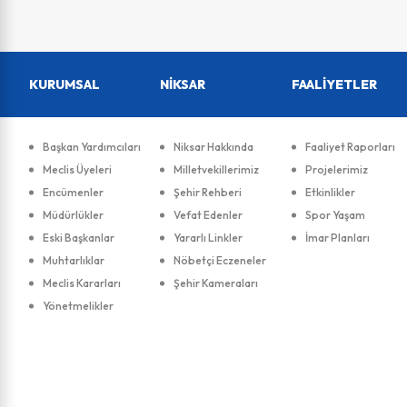
KURUMSAL
NİKSAR
FAALİYETLER
Başkan Yardımcıları
Niksar Hakkında
Faaliyet Raporları
Meclis Üyeleri
Milletvekillerimiz
Projelerimiz
Encümenler
Şehir Rehberi
Etkinlikler
Müdürlükler
Vefat Edenler
Spor Yaşam
Eski Başkanlar
Yararlı Linkler
İmar Planları
Muhtarlıklar
Nöbetçi Eczeneler
Meclis Kararları
Şehir Kameraları
Yönetmelikler