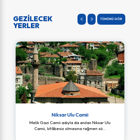
Şairemrah...
22 Mayıs 2026
GEZİLECEK
TÜMÜNÜ GÖR
YERLER
iLAN
13 Mayıs 2026
iLAN(Sanayi Sitesi)
13 Mayıs 2026
18. madde ilanı(Ardıçlı Köyü)
13 Mayıs 2026
Niksar Ulu Camii
Melik Gazi Camii adıyla da anılan Niksar Ulu
Satış İhalesi
Camii, kitâbesiz olmasına rağmen sö...
8 Mayıs 2026