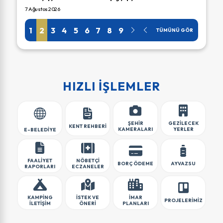
Asl...
7 Ağustos 2026
6 Ağus
1
2
3
4
5
6
7
8
9
TÜMÜNÜ GÖR
HIZLI İŞLEMLER
ŞEHİR
GEZİLECEK
KENT REHBERİ
KAMERALARI
YERLER
E-BELEDİYE
FAALİYET
NÖBETÇİ
BORÇ ÖDEME
AYVAZSU
RAPORLARI
ECZANELER
KAMPİNG
İSTEK VE
İMAR
PROJELERİMİZ
İLETİŞİM
ÖNERİ
PLANLARI