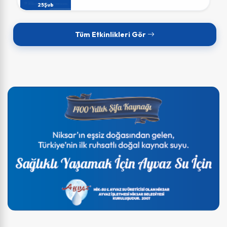
25
Şub
Kiralama İhalesi
25 Haziran 2026
Tüm Etkinlikleri Gör
ilan
24 Haziran 2026
Kiralama İhalesi
9 Haziran 2026
Kiralama ve Satış İhalesi
5 Haziran 2026
18. Madde İlan Metni