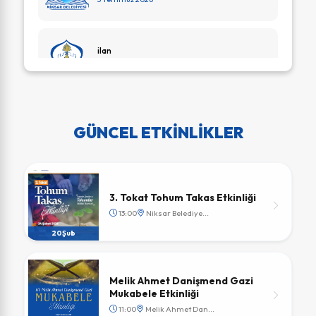
ilan
1 Temmuz 2026
18. madde ilanı(Kültür Mahalle...
GÜNCEL ETKİNLİKLER
26 Haziran 2026
ilan
3. Tokat Tohum Takas Etkinliği
13:00
Niksar Belediye...
25 Haziran 2026
20
Şub
ilan
Melik Ahmet Danişmend Gazi
25 Haziran 2026
Mukabele Etkinliği
11:00
Melik Ahmet Dan...