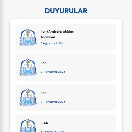
DUYURULAR
ilan (Ambalaj atıkları
toplama...
3 Ağustos 2026
ilan
21 Temmuz 2026
ilan
21 Temmuz 2026
iLAN
3 Temmuz 2026