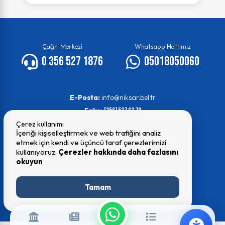
18. madde ilanı(İsmetpaşa
Maha...
30 Nisan 2026
Çağrı Merkezi
Whatsapp Hattımız
0 356 527 1876
05018050060
Kiralama ve Satış İhalesi
30 Nisan 2026
E-Posta:
info@niksar.bel.tr
Faks:
(356) 527 63 70
Çerez kullanımı
18. madde ilanı(İsmetpaşa
İçeriği kişiselleştirmek ve web trafiğini analiz
Maha...
etmek için kendi ve üçüncü taraf çerezlerimizi
29 Nisan 2026
kullanıyoruz.
Çerezler hakkında daha fazlasını
okuyun
© 2026 Tüm Hakları Saklıdır
Niksar Belediyesi
Tamam