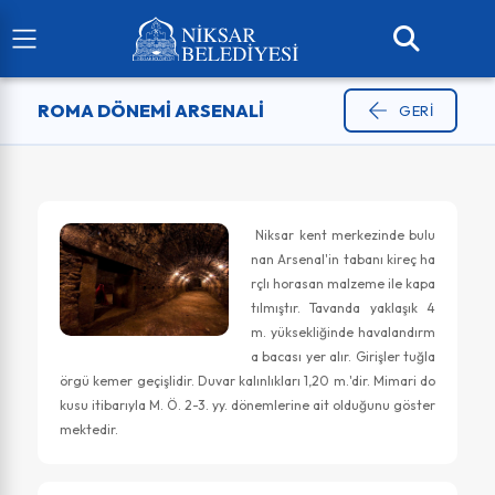
ROMA DÖNEMİ ARSENALİ
GERI
Niksar kent merkezinde bulu
nan Arsenal'in tabanı kireç ha
rçlı horasan malzeme ile kapa
tılmıştır. Tavanda yaklaşık 4
m. yüksekliğinde havalandırm
a bacası yer alır. Girişler tuğla
örgü kemer geçişlidir. Duvar kalınlıkları 1,20 m.'dir. Mimari do
kusu itibarıyla M. Ö. 2-3. yy. dönemlerine ait olduğunu göster
mektedir.