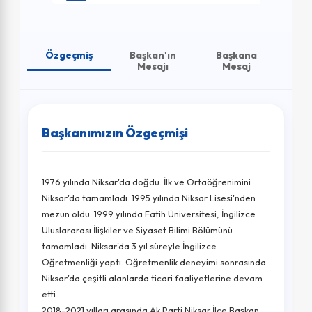
Özgeçmiş
Başkan'ın
Başkana
Foto
Mesajı
Mesaj
Başkanımızın Özgeçmişi
1976 yılında Niksar'da doğdu. İlk ve Ortaöğrenimini
Niksar'da tamamladı. 1995 yılında Niksar Lisesi'nden
mezun oldu. 1999 yılında Fatih Üniversitesi, İngilizce
Uluslararası İlişkiler ve Siyaset Bilimi Bölümünü
tamamladı. Niksar'da 3 yıl süreyle İngilizce
Öğretmenliği yaptı. Öğretmenlik deneyimi sonrasında
Niksar'da çeşitli alanlarda ticari faaliyetlerine devam
etti.
2018-2021 yılları arasında Ak Parti Niksar İlçe Başkan