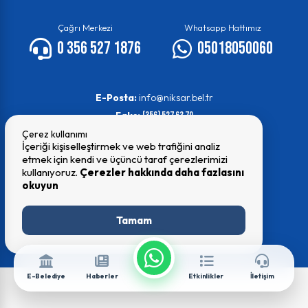
Çağrı Merkezi
Whatsapp Hattımız
0 356 527 1876
05018050060
E-Posta:
info@niksar.bel.tr
Faks:
(356) 527 63 70
Çerez kullanımı
İçeriği kişiselleştirmek ve web trafiğini analiz
etmek için kendi ve üçüncü taraf çerezlerimizi
kullanıyoruz.
Çerezler hakkında daha fazlasını
okuyun
© 2026 Tüm Hakları Saklıdır
Niksar Belediyesi
Tamam
E-Belediye
Haberler
Etkinlikler
İletişim