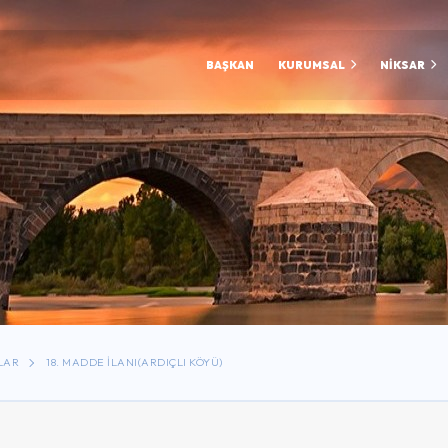
BAŞKAN
KURUMSAL
NİKSAR
LAR
18. MADDE ILANI(ARDIÇLI KÖYÜ)