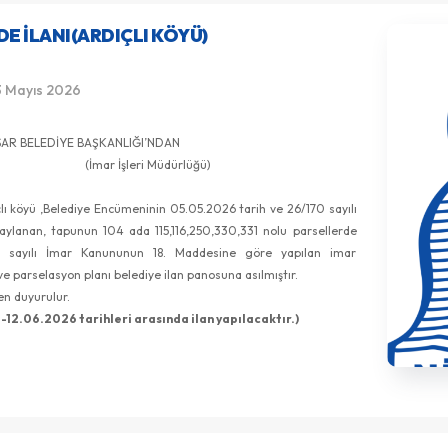
DE ILANI(ARDIÇLI KÖYÜ)
3 Mayıs 2026
ELEDİYE BAŞKANLIĞI’NDAN
 İşleri Müdürlüğü)
çlı köyü ,Belediye Encümeninin 05.05.2026 tarih ve 26/170 sayılı
naylanan, tapunun 104 ada 115,116,250,330,331 nolu parsellerde
94 sayılı İmar Kanununun 18. Maddesine göre yapılan imar
e parselasyon planı belediye ilan panosuna asılmıştır.
nen duyurulur.
-12.06.2026 tarihleri arasında ilan yapılacaktır.)