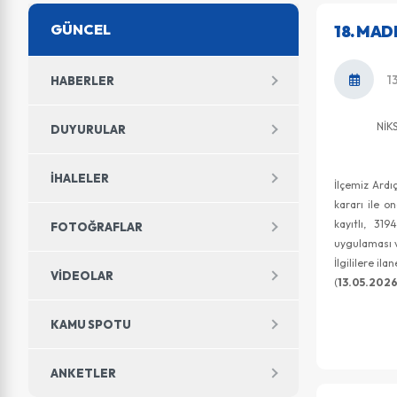
GÜNCEL
18. MAD
1
HABERLER
NİKSAR B
DUYURULAR
(İmar
İHALELER
İlçemiz Ardı
kararı ile o
kayıtlı, 31
FOTOĞRAFLAR
uygulaması v
İlgililere ila
VIDEOLAR
(
13.05.2026
KAMU SPOTU
ANKETLER