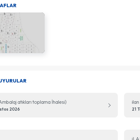
AFLAR
DUYURULAR
(Ambalaj atıkları toplama İhalesi)
ilan
stos 2026
21 
iLA