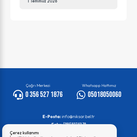
1 Temmuz 2026
Çağrı Merkezi
Whatsapp Hattımız
0 356 527 1876
05018050060
E-Posta:
info@niksar.bel.tr
Faks:
(356) 527 63 70
Çerez kullanımı