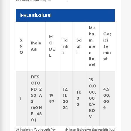
İHALE BİLGİLERİ
Mu
ha
Geç
M
S.
Ta
Sa
m
ici
İhale
O
N
rih
at
me
Te
Adı
DE
O
i
i
n
min
L
Be
at
del
DES
15
OTO
0.0
PD 2
12.
4.5
11:
00,
50 A
19
11.
00,
1
0
00
S
97
20
00
0
₺/+
(
60 N
24
₺
KD
B 68
V
0 )
3) İhalenin Yapılacağı Yer :Niksar Belediye Başkanlığı Topl