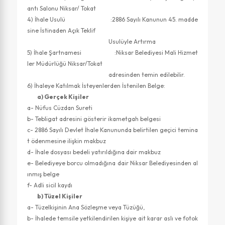
antı Salonu Niksar/ Tokat
4) İhale Usulü :2886 Sayılı Kanunun 45. madde
sine İstinaden Açık Teklif
Usulüyle Artırma
5) İhale Şartnamesi :Niksar Belediyesi Mali Hizmet
ler Müdürlüğü Niksar/Tokat
adresinden temin edilebilir.
6) İhaleye Katılmak İsteyenlerden İstenilen Belge:
a) Gerçek Kişiler
a- Nüfus Cüzdan Sureti
b- Tebligat adresini gösterir ikametgah belgesi
c- 2886 Sayılı Devlet İhale Kanununda belirtilen geçici temina
t ödenmesine ilişkin makbuz
d- İhale dosyası bedeli yatırıldığına dair makbuz
e- Belediyeye borcu olmadığına dair Niksar Belediyesinden al
ınmış belge
f- Adli sicil kaydı
b) Tüzel Kişiler
a- Tüzelkişinin Ana Sözleşme veya Tüzüğü,
b- İhalede temsile yetkilendirilen kişiye ait karar aslı ve fotok