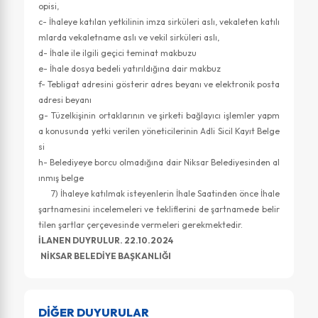
opisi,
c- İhaleye katılan yetkilinin imza sirküleri aslı, vekaleten katılı
mlarda vekaletname aslı ve vekil sirküleri aslı,
d- İhale ile ilgili geçici teminat makbuzu
e- İhale dosya bedeli yatırıldığına dair makbuz
f- Tebligat adresini gösterir adres beyanı ve elektronik posta
adresi beyanı
g- Tüzelkişinin ortaklarının ve şirketi bağlayıcı işlemler yapm
a konusunda yetki verilen yöneticilerinin Adli Sicil Kayıt Belge
si
h- Belediyeye borcu olmadığına dair Niksar Belediyesinden al
ınmış belge
7) İhaleye katılmak isteyenlerin İhale Saatinden önce İhale
şartnamesini incelemeleri ve tekliflerini de şartnamede belir
tilen şartlar çerçevesinde vermeleri gerekmektedir.
İLANEN DUYRULUR. 22.10.2024
NİKSAR BELEDİYE BAŞKANLIĞI
DİĞER DUYURULAR