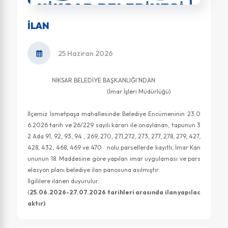
ILAN
25 Haziran 2026
NİKSAR BELEDİYE BAŞKANLIĞI’NDAN
(İmar İşleri Müdürlüğü)
İlçemiz İsmetpaşa mahallesinde Belediye Encümeninin 23.0
6.2026 tarih ve 26/229 sayılı kararı ile onaylanan, tapunun 3
2 Ada 91, 92, 93, 94 , 269, 270, 271,272, 273, 277, 278, 279, 427,
428, 432, 468, 469 ve 470 nolu parsellerde kayıtlı, İmar Kan
ununun 18. Maddesine göre yapılan imar uygulaması ve pars
elasyon planı belediye ilan panosuna asılmıştır.
İlgililere ilanen duyurulur.
(
25.06.2026-27.07.2026 tarihleri arasında ilan yapılac
aktır)