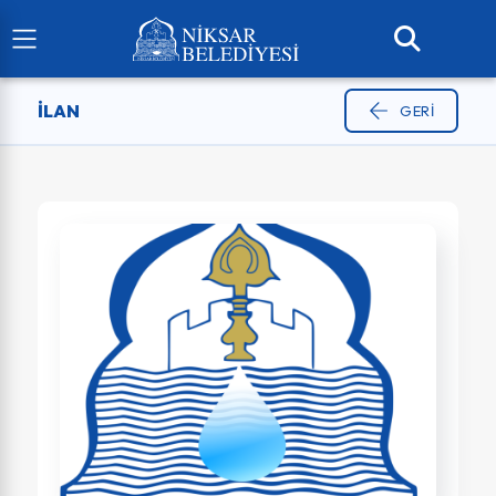
ILAN
GERI