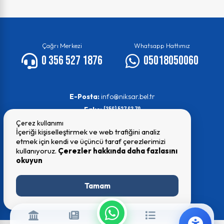
Çağrı Merkezi
Whatsapp Hattımız
0 356 527 1876
05018050060
E-Posta:
info@niksar.bel.tr
Faks:
(356) 527 63 70
Çerez kullanımı
İçeriği kişiselleştirmek ve web trafiğini analiz
etmek için kendi ve üçüncü taraf çerezlerimizi
kullanıyoruz.
Çerezler hakkında daha fazlasını
okuyun
© 2026 Tüm Hakları Saklıdır
Niksar Belediyesi
Tamam