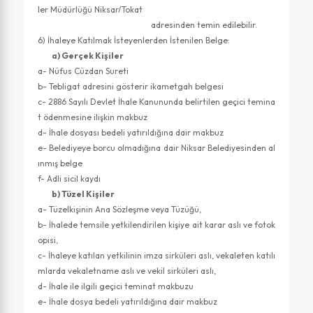
ler Müdürlüğü Niksar/Tokat
adresinden temin edilebilir.
6) İhaleye Katılmak İsteyenlerden İstenilen Belge:
a) Gerçek Kişiler
a- Nüfus Cüzdan Sureti
b- Tebligat adresini gösterir ikametgah belgesi
c- 2886 Sayılı Devlet İhale Kanununda belirtilen geçici temina
t ödenmesine ilişkin makbuz
d- İhale dosyası bedeli yatırıldığına dair makbuz
e- Belediyeye borcu olmadığına dair Niksar Belediyesinden al
ınmış belge
f- Adli sicil kaydı
b) Tüzel Kişiler
a- Tüzelkişinin Ana Sözleşme veya Tüzüğü,
b- İhalede temsile yetkilendirilen kişiye ait karar aslı ve fotok
opisi,
c- İhaleye katılan yetkilinin imza sirküleri aslı, vekaleten katılı
mlarda vekaletname aslı ve vekil sirküleri aslı,
d- İhale ile ilgili geçici teminat makbuzu
e- İhale dosya bedeli yatırıldığına dair makbuz