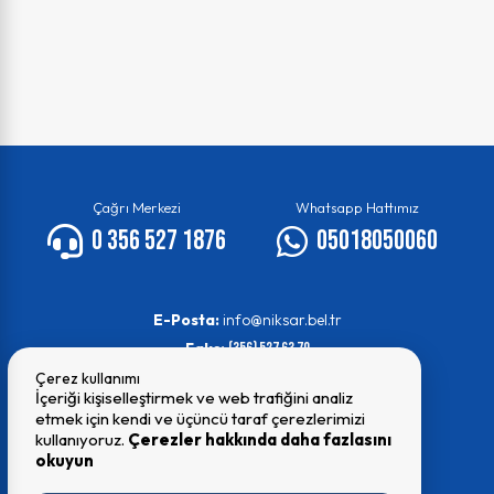
Çağrı Merkezi
Whatsapp Hattımız
0 356 527 1876
05018050060
E-Posta:
info@niksar.bel.tr
Faks:
(356) 527 63 70
Çerez kullanımı
İçeriği kişiselleştirmek ve web trafiğini analiz
etmek için kendi ve üçüncü taraf çerezlerimizi
kullanıyoruz.
Çerezler hakkında daha fazlasını
okuyun
© 2026 Tüm Hakları Saklıdır
Niksar Belediyesi