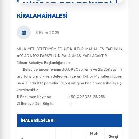
KIRALAMA İHALESI
3 Ekim 2025
MÜLKİYETİ BELEDİYEMİZE AİT KÜLTÜR MAHALLESİ TAPUNUN
401 ADA 102 PARSELİN KİRALANMASI YAPILACAKTIR
Niksar Belediye Başkanlığından:
Belediye Encümeninin 30.09.2025 tarih ve 25/258 sayılı k
ararlarıyla mülkiyeti Belediyemize ait Kültür Mahallesi tapun
un 401 ada 102 parselin 10(on) yıllığına kiralanması ihaleye çı
kartılacaktır.
1) Encümen Kayıt no : 30.09.2025-25/258
2) İhaleye Dair Bilgiler :
İHALE BİLGİLERİ
Muh
Geçi