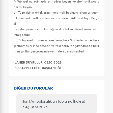
f- Tebligat adresini gösterir adres beyanı ve elektronik posta
adresi beyanı
g- Tüzelkişinin ortaklarının ve şirketi bağlayıcı işlemler yapm
a konusunda yetki verilen yöneticilerinin Adli Sicil Kayıt Belge
si
h- Belediyeye borcu olmadığına dair Niksar Belediyesinden al
ınmış belge
7) İhaleye katılmak isteyenlerin İhale Saatinden önce İhale
şartnamesini incelemeleri ve tekliflerini de şartnamede belir
tilen şartlar çerçevesinde vermeleri gerekmektedir.
İLANEN DUYRULUR. 03.10.2025
NİKSAR BELEDİYE BAŞKANLIĞI
DİĞER DUYURULAR
ilan (Ambalaj atıkları toplama İhalesi)
3 Ağustos 2026