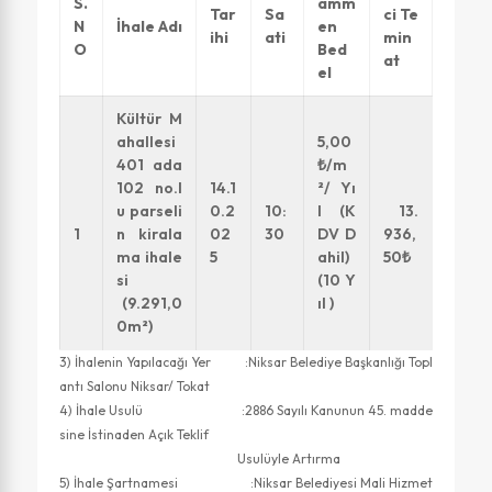
S.
amm
Tar
Sa
ci Te
N
İhale Adı
en
ihi
ati
min
O
Bed
at
el
Kültür M
ahallesi
5,00
401 ada
₺/m
102 no.l
14.1
²/ Yı
u parseli
0.2
10:
l (K
13.
1
n kirala
02
30
DV D
936,
ma ihale
5
ahil)
50₺
si
(10 Y
(9.291,0
ıl )
0m²)
3) İhalenin Yapılacağı Yer :Niksar Belediye Başkanlığı Topl
antı Salonu Niksar/ Tokat
4) İhale Usulü :2886 Sayılı Kanunun 45. madde
sine İstinaden Açık Teklif
Usulüyle Artırma
5) İhale Şartnamesi :Niksar Belediyesi Mali Hizmet