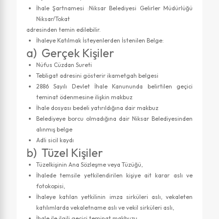
İhale Şartnamesi :Niksar Belediyesi Gelirler Müdürlüğü
Niksar/Tokat
adresinden temin edilebilir.
İhaleye Katılmak İsteyenlerden İstenilen Belge:
a) Gerçek Kişiler
Nüfus Cüzdan Sureti
Tebligat adresini gösterir ikametgah belgesi
2886 Sayılı Devlet İhale Kanununda belirtilen geçici
teminat ödenmesine ilişkin makbuz
İhale dosyası bedeli yatırıldığına dair makbuz
Belediyeye borcu olmadığına dair Niksar Belediyesinden
alınmış belge
Adli sicil kaydı
b) Tüzel Kişiler
Tüzelkişinin Ana Sözleşme veya Tüzüğü,
İhalede temsile yetkilendirilen kişiye ait karar aslı ve
fotokopisi,
İhaleye katılan yetkilinin imza sirküleri aslı, vekaleten
katılımlarda vekaletname aslı ve vekil sirküleri aslı,
İhale ile ilgili geçici teminat makbuzu