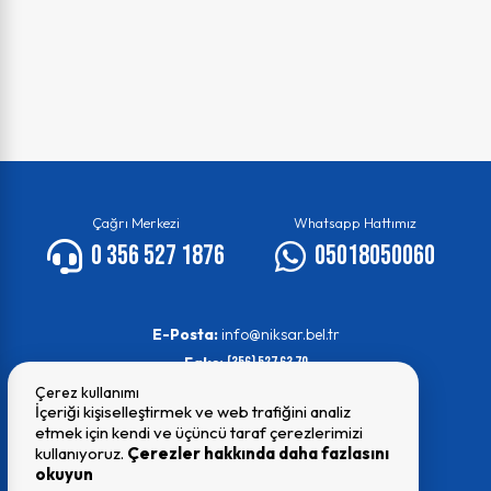
Çağrı Merkezi
Whatsapp Hattımız
0 356 527 1876
05018050060
E-Posta:
info@niksar.bel.tr
Faks:
(356) 527 63 70
Çerez kullanımı
İçeriği kişiselleştirmek ve web trafiğini analiz
etmek için kendi ve üçüncü taraf çerezlerimizi
kullanıyoruz.
Çerezler hakkında daha fazlasını
okuyun
© 2026 Tüm Hakları Saklıdır