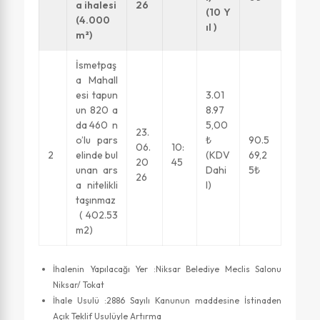
a ihalesi
26
(10 Y
(4.000
ıl )
m²)
İsmetpaş
a Mahall
esi tapun
3.01
un 820 a
8.97
da 460 n
5,00
23.
o’lu pars
₺
90.5
06.
10:
2
elinde bul
(KDV
69,2
20
45
unan ars
Dahi
5₺
26
a nitelikli
l)
taşınmaz
( 402.53
m2)
İhalenin Yapılacağı Yer :Niksar Belediye Meclis Salonu
Niksar/ Tokat
İhale Usulü :2886 Sayılı Kanunun maddesine İstinaden
Açık Teklif Usulüyle Artırma