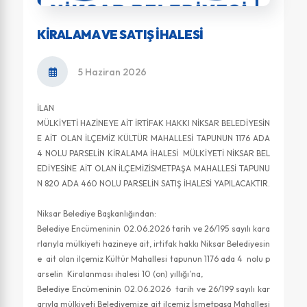
KIRALAMA VE SATIŞ İHALESI
5 Haziran 2026
İLAN
MÜLKİYETİ HAZİNEYE AİT İRTİFAK HAKKI NİKSAR BELEDİYESİN
E AİT OLAN İLÇEMİZ KÜLTÜR MAHALLESİ TAPUNUN 1176 ADA
4 NOLU PARSELİN KİRALAMA İHALESİ MÜLKİYETİ NİKSAR BEL
EDİYESİNE AİT OLAN İLÇEMİZİSMETPAŞA MAHALLESİ TAPUNU
N 820 ADA 460 NOLU PARSELİN SATIŞ İHALESİ YAPILACAKTIR.
Niksar Belediye Başkanlığından:
Belediye Encümeninin 02.06.2026 tarih ve 26/195 sayılı kara
rlarıyla mülkiyeti hazineye ait, irtifak hakkı Niksar Belediyesin
e ait olan ilçemiz Kültür Mahallesi tapunun 1176 ada 4 nolu p
arselin Kiralanması ihalesi 10 (on) yıllığı’na,
Belediye Encümeninin 02.06.2026 tarih ve 26/199 sayılı kar
arıyla mülkiyeti Belediyemize ait ilçemiz İsmetpaşa Mahallesi