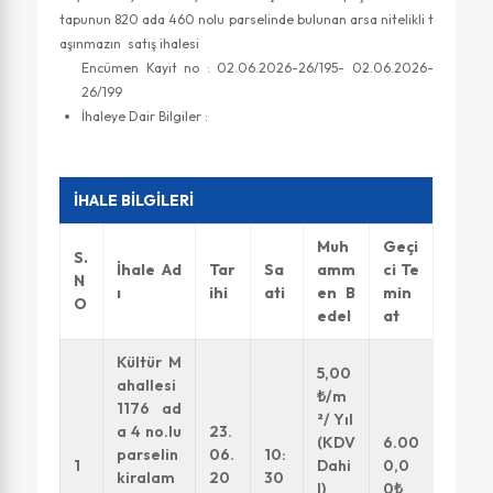
tapunun 820 ada 460 nolu parselinde bulunan arsa nitelikli t
aşınmazın satış ihalesi
Encümen Kayıt no : 02.06.2026-26/195- 02.06.2026-
26/199
İhaleye Dair Bilgiler :
İHALE BİLGİLERİ
Muh
Geçi
S.
İhale Ad
Tar
Sa
amm
ci Te
N
ı
ihi
ati
en B
min
O
edel
at
Kültür M
5,00
ahallesi
₺/m
1176 ad
²/ Yıl
a 4 no.lu
23.
(KDV
6.00
parselin
06.
10:
1
Dahi
0,0
kiralam
20
30
l)
0₺