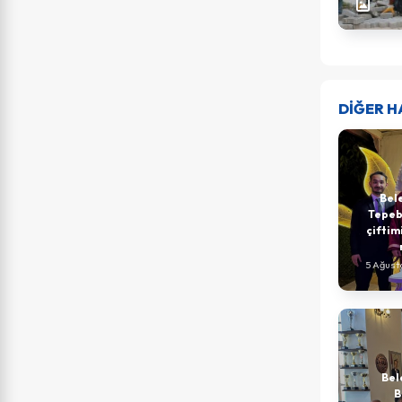
DİĞER H
Bel
Tepeba
çiftim
5 Ağust
Bel
B