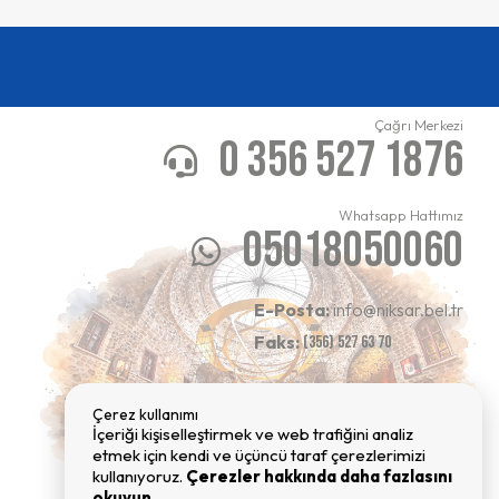
Çağrı Merkezi
0 356 527 1876
Whatsapp Hattımız
05018050060
E-Posta:
info@niksar.bel.tr
Faks:
(356) 527 63 70
Çerez kullanımı
İçeriği kişiselleştirmek ve web trafiğini analiz
etmek için kendi ve üçüncü taraf çerezlerimizi
kullanıyoruz.
Çerezler hakkında daha fazlasını
okuyun