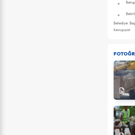
Bengi
Belir
Belediye Baş
kavuşuyor.
FOTOĞR