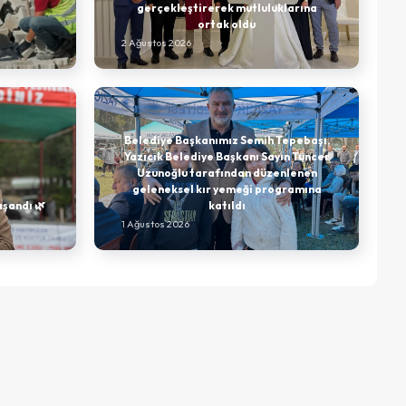
gerçekleştirerek mutluluklarına
ortak oldu
2 Ağustos 2026
Belediye Başkanımız Semih Tepebaşı,
Yazıcık Belediye Başkanı Sayın Tuncer
Uzunoğlu tarafından düzenlenen
geleneksel kır yemeği programına
aşandı 🌿
katıldı
1 Ağustos 2026