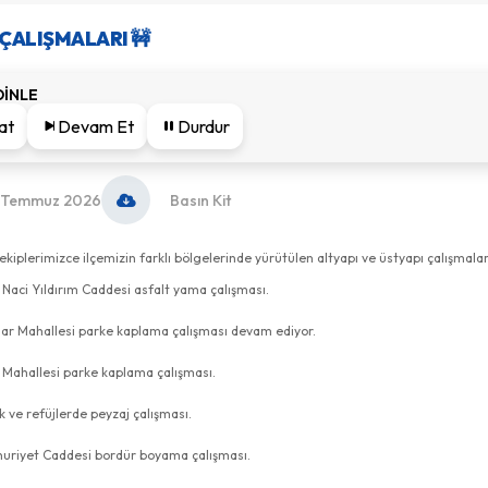
ÇALIŞMALARI 🚧
DİNLE
at
Devam Et
Durdur
 Temmuz 2026
Basın Kit
kiplerimizce ilçemizin farklı bölgelerinde yürütülen altyapı ve üstyapı çalışmalar
 Naci Yıldırım Caddesi asfalt yama çalışması.
ar Mahallesi parke kaplama çalışması devam ediyor.
 Mahallesi parke kaplama çalışması.
 ve refüjlerde peyzaj çalışması.
riyet Caddesi bordür boyama çalışması.