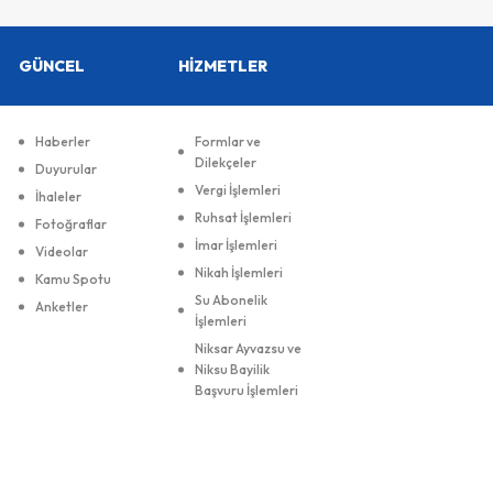
GÜNCEL
HİZMETLER
Haberler
Formlar ve
Dilekçeler
Duyurular
Vergi İşlemleri
İhaleler
Ruhsat İşlemleri
Fotoğraflar
İmar İşlemleri
Videolar
Nikah İşlemleri
Kamu Spotu
Su Abonelik
Anketler
İşlemleri
Niksar Ayvazsu ve
Niksu Bayilik
Başvuru İşlemleri