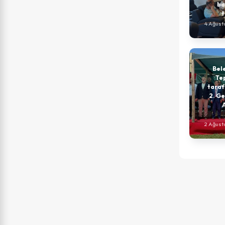
ba
t
4 Ağust
Bel
Tep
taraf
2. G
2 Ağust