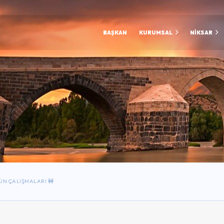
BAŞKAN
KURUMSAL
NİKSAR
N ÇALIŞMALARI 🚧