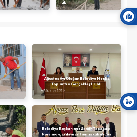
Ağustos Ayı Olağan Belediye Meclis
Toplantısı Gerçekleştirildi
4 Ağustos 2026
Belediye Başkanımız Semih Tepebaşı,
Nursima & Erdem çiftinin nikâh akdini