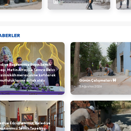
ABERLER
ediye Başkanımız Sayın Semih
şı, Metin Altay ile Semra Balcı
izin nikâh merasimine katılarak
mutluluklarına ortak oldu
Günün Çalışmaları 🚧
os 2026
5 Ağustos 2026
ediye Encümenimiz, Belediye
aşkanımız Semih Tepebaşı