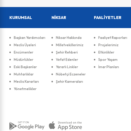
KURUMSAL
NİKSAR
FAALİYETLER
Başkan Yardımcıları
Niksar Hakkında
Faaliyet Raporları
Meclis Üyeleri
Milletvekillerimiz
Projelerimiz
Encümenler
Şehir Rehberi
Etkinlikler
Müdürlükler
Vefat Edenler
Spor Yaşam
Eski Başkanlar
Yararlı Linkler
İmar Planları
Muhtarlıklar
Nöbetçi Eczeneler
Meclis Kararları
Şehir Kameraları
Yönetmelikler