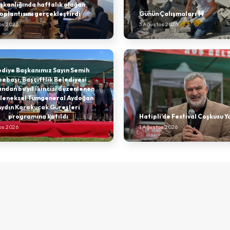
şkanlığında haftalık olağan
oplantısını gerçekleştirdi
Günün Çalışmaları 🚧
os 2026
3 Ağustos 2026
ediye Başkanımız Sayın Semih
ebaşı, Başçiftlik Belediyesi
ından bu yıl ikincisi düzenlenen
eleneksel Tümgeneral Aydoğan
Aydın Karakucak Güreşleri
programına katıldı
Hatipli’de Festival Coşkusu Y
os 2026
1 Ağustos 2026