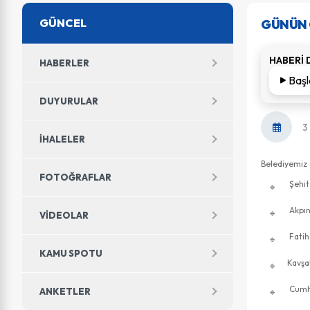
GÜNCEL
GÜNÜN 
HABERİ 
HABERLER
Başl
DUYURULAR
3
İHALELER
Belediyemiz e
FOTOĞRAFLAR
Şehit
Akpın
VIDEOLAR
Fatih
KAMU SPOTU
Kavşak
Cumhu
ANKETLER