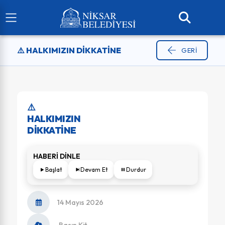
⚠️ HALKIMIZIN DİKKATİNE
GERI
⚠️
HALKIMIZIN
DİKKATİNE
HABERİ DİNLE
Başlat
Devam Et
Durdur
14 Mayıs 2026
Basın Kit