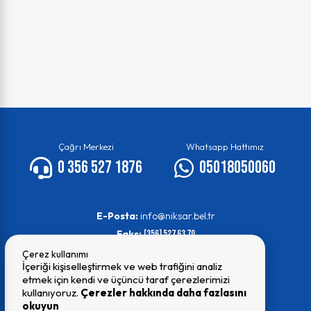
Çağrı Merkezi
Whatsapp Hattımız
0 356 527 1876
05018050060
E-Posta:
info@niksar.bel.tr
Faks:
(356) 527 63 70
Çerez kullanımı
İçeriği kişiselleştirmek ve web trafiğini analiz
etmek için kendi ve üçüncü taraf çerezlerimizi
kullanıyoruz.
Çerezler hakkında daha fazlasını
okuyun