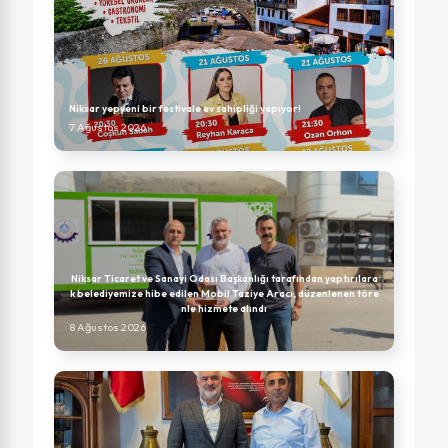
Niksar yepyeni bir festivale ev sahipliği yapıyor!
7 Ağustos 2026
Niksar Ticaret ve Sanayi Odası Başkanlığı tarafından yaptırılara
k belediyemize hibe edilen Mobil Taziye Aracı, düzenlenen töre
nle hizmete alındı
8 Ağustos 2026