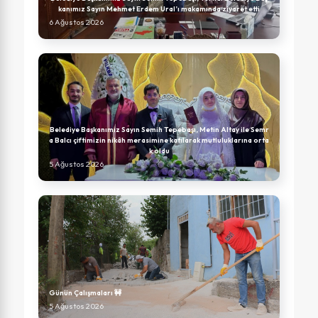
kanımız Sayın Mehmet Erdem Ural’ı makamında ziyaret etti
6 Ağustos 2026
Belediye Başkanımız Sayın Semih Tepebaşı, Metin Altay ile Semr
a Balcı çiftimizin nikâh merasimine katılarak mutluluklarına orta
k oldu
5 Ağustos 2026
Günün Çalışmaları 🚧
5 Ağustos 2026